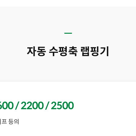
자동 수평축 랩핑기