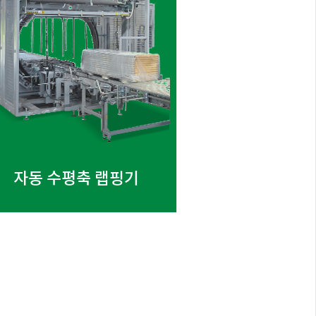
자동 수평축 랩핑기