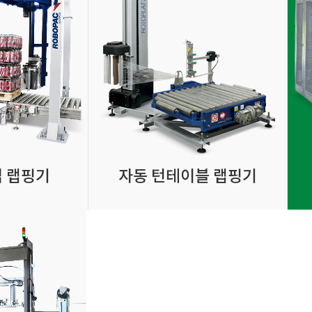
입 랩핑기
자동 턴테이블 랩핑기