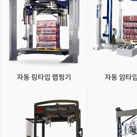
자동 링타입 랩핑기
자동 암타