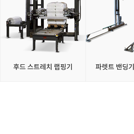
후드 스트레치 랩핑기
파렛트 밴딩기