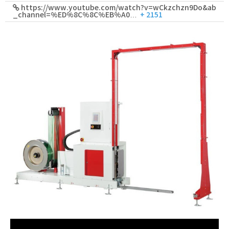
https://www.youtube.com/watch?v=wCkzchzn9Do&ab
_channel=%ED%8C%8C%EB%A0…
+ 2151